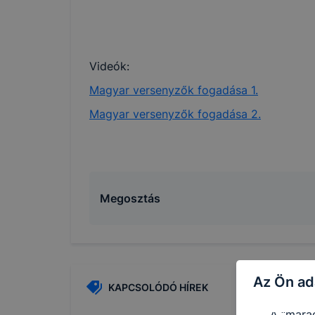
használa
A cookie
szerint 
Videók:
Az Baja
Magyar versenyzők fogadása 1.
Az Bajai
Magyar versenyzők fogadása 2.
➢ inform
vagy has
➢ honlap
Feltétl
Megosztás
Ezek a c
által ad
látogatá
számítóg
Az Ön ad
KAPCSOLÓDÓ HÍREK
Használ
A “mara