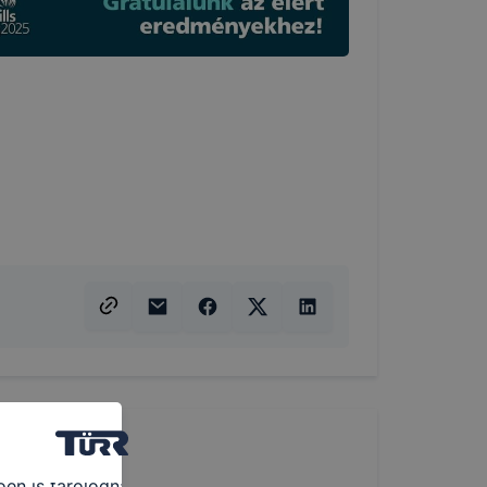
ításra alkalmas adatokat. Így ezek a cookiek nem tudják 
ie-kat és mire használ?
a következő célokból használja:
nlapot - annak felmérésével, hogy a honlap melyik részeit
nnek még jobb felhasználói élményt, ha ismét meglátogatja
ssék honlapunkat, használják annak funkciót, pl. többek 
s során. Ezen cookie-k érvényességi ideje kizárólag az Ön 
észő bezárásával ezek a cookie-k automatikusan törlődnek
ntálni Önnek honlapunk használatát.
etően is tárolódnak a számítógépen, notebookon vagy mobi