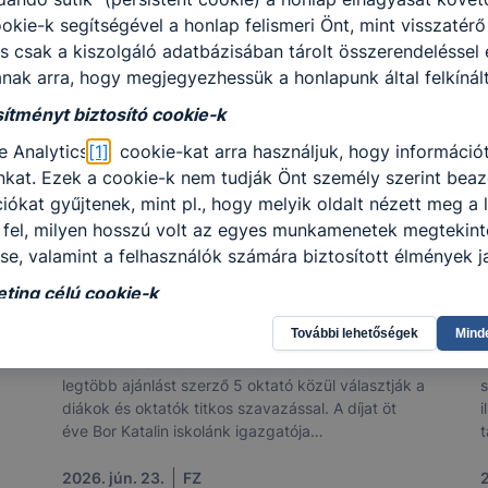
okie-k segítségével a honlap felismeri Önt, mint visszat
s csak a kiszolgáló adatbázisában tárolt összerendeléssel 
anak arra, hogy megjegyezhessük a honlapunk által felkínált
tményt biztosító cookie-k
e Analytics
[1]
cookie-kat arra használjuk, hogy információt
kat. Ezek a cookie-k nem tudják Önt személy szerint beazon
iókat gyűjtenek, mint pl., hogy melyik oldalt nézett meg a 
 fel, milyen hosszú volt az egyes munkamenetek megtekint
ése, valamint a felhasználók számára biztosított élmények ja
ng célú cookie-k
AZ ÉV TÜRRÖS TANÁRA: AGYAGÁSI
ANETT
 sütik célja, hogy az Ön böngészési szokásainak feltérké
További lehetőségek
Mind
eket jelenítsék meg az Ön számára. Az ilyen marketing cél
Az Év Türrös Tanárát minden tanév során a
P
ni. A hozzájárulás megtagadása, vagy visszavonása esetén 
legtöbb ajánlást szerző 5 oktató közül választják a
s
íteni, csupán ezek a hirdetések kevésbé lesznek az Ön sz
diákok és oktatók titkos szavazással. A díjat öt
i
éve Bor Katalin iskolánk igazgatója
t
llenőrizheti és hogyan tudja kikapcsolni a cookie-kat?
kezdeményezésére az oktatói testület azzal a
v
céllal alapította, hogy kifejezésre kerüljön a
2026. jún. 23.
FZ
2
modern böngésző
[2]
engedélyezi a cookie-k beállításának