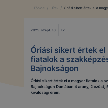
/
/
Főoldal
Hírek
Óriási sikert értek el a ma
2025. szept. 18.
FZ
Óriási sikert értek e
fiatalok a szakképzé
Bajnokságon
A Bajai 
használ.
Óriási sikert értek el a magyar fiatalok a
Bajnokságon Dániában 4 arany, 2 ezüst, 
kiválósági érem.
Mi az a 
A cookie
rendelke