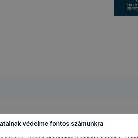
tát.
-kal weboldalunk nem gyűjt és nem tárol személyes azonos
beazonosítani.
i Szakképzési Centrum Türr István Technikum milyen cook
 Szakképzési Centrum Türr István Technikum a cookie-kat 
áció gyűjtése azzal kapcsolatban, hogyan használja Ön a ho
ználja leginkább, így megtudhatjuk, hogyan biztosítsunk Ö
 fejlesztése.
enül szükséges, munkamenet (session) cookie-k
ookie-k ahhoz szükségesek, hogy a felhasználók böngészhe
ott oldalakon végzett műveletek megjegyzését egy látogatá
sára vonatkozik, a munkamenet végeztével, illetve a böng
épéről. Ezen cookie-k alkalmazása nélkül nem tudjuk gara
atainak védelme fontos számunkra
atot elősegítő “maradandó sütik” persistent cookie-k
dandó sütik” (persistent cookie) a honlap elhagyását köv