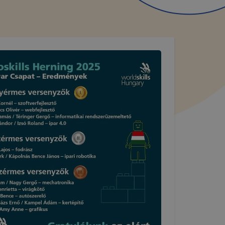
E-K KEZELÉSE
alá tartozó domain(ek) alatt működő honlapon cookie-kat (
n egy webhelyet látogat meg. A cookie-k számtalan funkció
átogató egyéni beállításait és általánosságban megkönnyít