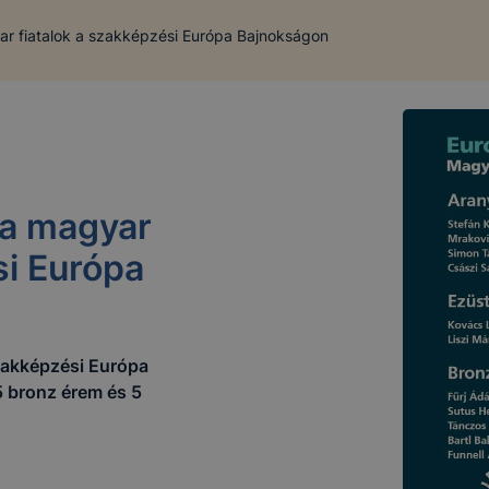
gyar fiatalok a szakképzési Európa Bajnokságon
l a magyar
COOKI
si Európa
Szakképzési Centrum Türr István Technikum a www.turr.hu 
 szakképzési Európa
5 bronz érem és 5
cookie?
 egy kis fájl, amely akkor kerül a számítógépre, amikor Ö
znek. Többek között információt gyűjtenek, megjegyzik a l