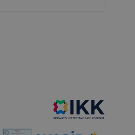
nnyiben Ön nem kívánja a cookie-k használatát engedélyezn
lhatóságának és folyamatainak megkönnyítése vagy lehetővé
rdulhat, hogy felhasználóink nem lesznek képesek honlapu
érkép, form, YouTube videó), vagy a honlap a tervezettől el
atását használja. Ennek során a Google Analytics a süti eg
, és amely lehetővém teszi a honlap Ön által történő hasz
iót általában egy, az Egyesült Államokban található Google 
igyelembevételével történik.
sználata során a megfelelő beállításokat alkalmazza. Emel
ngésző beépülő modul letöltésével és telepítésével megak
p használatával kapcsolatos adatokat (beleértve az IP címet)
ón keresztül megvalósuló látogatóáramlásmeszköztől függet
tését kikapcsolhatja a Google fiókjában az „Információim/