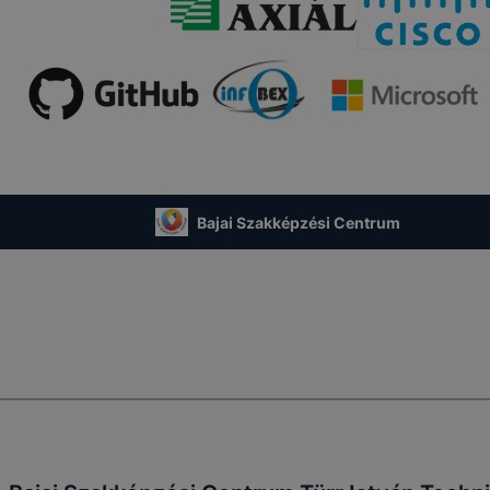
ADATVÉDEL
lt cookie-val kapcsolatos adatvédelmi információkat az alá
típusa
Adatkezelés jogalapja
A 2001. évi CVIII. törvény
Bajai Szakképzési Centrum
(Elkertv.) 13/A. § (3)
enet cookie-k
bekezdésében foglalt
rendelkezés
atot elősegítő cookie-k
Az Ön hozzájárulása
Analytics
Az Ön hozzájárulása