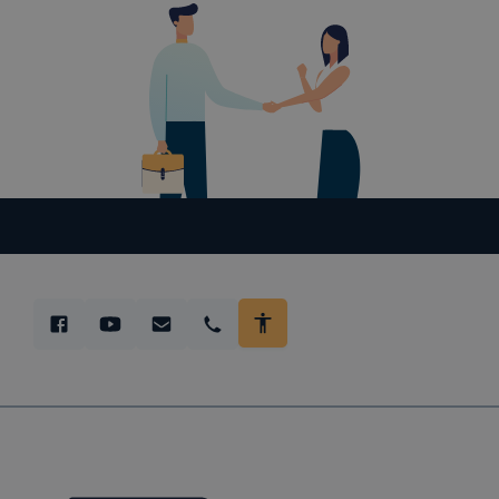
A haszná
Cookie 
Munkam
Használ
Google 