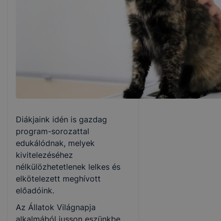
Diákjaink idén is gazdag
program-sorozattal
edukálódnak, melyek
kivitelezéséhez
nélkülözhetetlenek lelkes és
elkötelezett meghívott
előadóink.
Az Állatok Világnapja
alkalmából jusson eszünkbe,