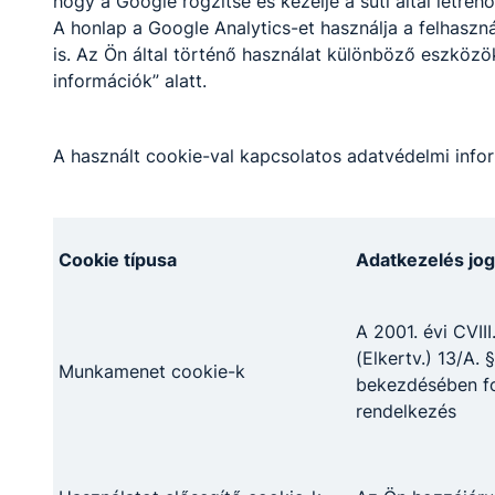
hogy a Google rögzítse és kezelje a süti által létreh
munkájukkal oktatják, nevelik a
A honlap a Google Analytics-et használja a felhasz
türrös tanulókat.
is. Az Ön által történő használat különböző eszköz
információk” alatt.
A használt cookie-val kapcsolatos adatvédelmi infor
BEFEJEZTE TECHNIKUMI
TANULMÁNYAIT A 13. D
OSZTÁLY
Cookie típusa
Adatkezelés jog
Pénteken öt éves technikumi
tanulmányait zárta sikeresen
A 2001. évi CVIII
iskolánkban a logisztikai
(Elkertv.) 13/A. §
Munkamenet cookie-k
technikus illetve
bekezdésében fo
szoftverfejlesztő- és tesztelő
rendelkezés
szakmát tanuló 13. D osztály.
2026. jún. 19.
FZ