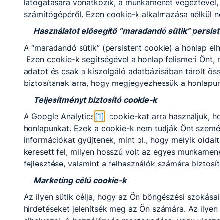
látogatására vonatkozik, a munkamenet végeztével, 
számítógépéről. Ezen cookie-k alkalmazása nélkül n
Használatot elősegítő “maradandó sütik” persist
A “maradandó sütik” (persistent cookie) a honlap 
Ezen cookie-k segítségével a honlap felismeri Önt
MUNKAKÖZÖSSÉGENKÉNT
adatot és csak a kiszolgáló adatbázisában tárolt ös
IS TANÉVET ZÁRTUNK A
biztosítanak arra, hogy megjegyezhessük a honlapunk 
TÜRR-BEN
Teljesítményt biztosító cookie-k
A tanítási év lezárását követően a
A Google Analytics
[1]
cookie-kat arra használjuk, h
záró-értékelő oktatói testületi
értekezlet előtt iskolánk
honlapunkat. Ezek a cookie-k nem tudják Önt személy
munkaközösségei egy-egy napot
információkat gyűjtenek, mint pl., hogy melyik oldalt
szántak rá, hogy értékelték az
keresett fel, milyen hosszú volt az egyes munkamen
elmúlt 9 hónap munkáját, és
2026. jún. 30.
FZ
fejlesztése, valamint a felhasználók számára biztosít
tartalmas közösségépítő
programokkal búcsúztassák a
Marketing célú cookie-k
mögöttünk álló időszakot. A
Az ilyen sütik célja, hogy az Ön böngészési szokás
tanév során végzett kitartó és
hirdetéseket jelenítsék meg az Ön számára. Az ilyen
elkötelezett munka után a
munkaközösségi nap jó alkalom