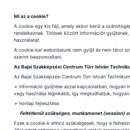
mesterembereket képzi. Annak, aki az
iskolában szakmát szerzett, a ráépülő,
specializáló szakmai képzéseknek
Mi az a cookie?
köszönhetően számos lehetősége van a
A cookie egy kis fájl, amely akkor kerül a számítóg
továbblépésre, szakmai ismereteinek
rendelkeznek. Többek között információt gyűjtenek, 
magasabb szintre emelésére. Vagyis egy jó
használatát.
szakma ugyanúgy lehetséges karrierutat
jelent, mint egy diploma. A jó szakembereket
A cookie-kal weboldalunk nem gyűjt és nem tárol sz
megbecsüli a társadalom. A szakirányú
szerint beazonosítani.
oktatás mind a szakképző iskolában, mind a
Az Bajai Szakképzési Centrum Türr István Technik
technikumban elsődlegesen vállalati
Az Bajai Szakképzési Centrum Türr István Technikum
helyszínen, duális partnereknél valósul meg.
Mivel a duális képzőhellyel kötött
➢ információ gyűjtése azzal kapcsolatban, hogyan ha
szakképzési munkaszerződés alapján a
vagy használja leginkább, így megtudhatjuk, hogyan 
tanulókat munkabér illeti meg, már
➢ honlap fejlesztése.
tanulmányaik során rendszeres jövedelemhez
juthatnak. A szakképző intézmények első
Feltétlenül szükséges, munkamenet (session) c
szakmájukat tanuló diákjainak ösztöndíj jár,
Ezek a cookie-k ahhoz szükségesek, hogy a felhaszn
amelynek egy része egyösszegű pályakezdési