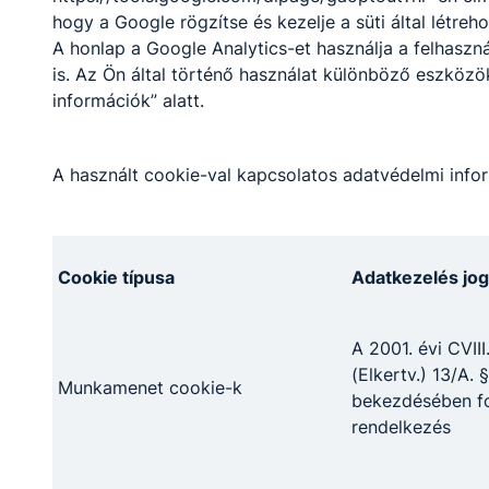
hogy a Google rögzítse és kezelje a süti által létreh
követően egyenes úton, már megszerzett
A honlap a Google Analytics-et használja a felhasz
kreditekkel juthatnak be az adott egyetem
is. Az Ön által történő használat különböző eszköz
szakirányú képzésébe.
információk” alatt.
Szakmák
A használt cookie-val kapcsolatos adatvédelmi infor
Cookie típusa
Adatkezelés jog
A 2001. évi CVIII
Informatikai rendszer- és alkalmazás-
(Elkertv.) 13/A. §
Munkamenet cookie-k
üzemeltető technikus
bekezdésében fo
rendelkezés
Informatika és távközlés