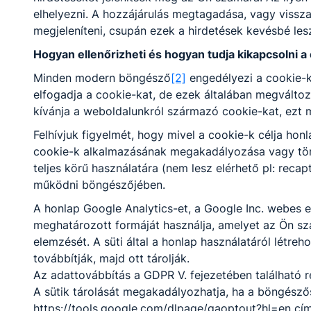
megállapodás tartalmazza, hogy hány napot
elhelyezni. A hozzájárulás megtagadása, vagy vissz
van a tanuló az iskolában és hány napot a
megjeleníteni, csupán ezek a hirdetések kevésbé le
duális partnernél. Az ágazati alapvizsgát
követően a tanulók akár több időt tölthetnek
Hogyan ellenőrizheti és hogyan tudja kikapcsolni a
a duális képzőhelyen, mint az iskolában.
Minden modern böngésző
[2]
engedélyezi a cookie-k
Technikumban az ötödik évfolyam már szinte
elfogadja a cookie-kat, de ezek általában megválto
csak a gyakorlatról szól.
kívánja a weboldalunkról származó cookie-kat, ezt 
Felhívjuk figyelmét, hogy mivel a cookie-k célja ho
cookie-k alkalmazásának megakadályozása vagy törlé
Okleveles technikusképzés
teljes körű használatára (nem lesz elérhető pl: reca
működni böngészőjében.
A honlap Google Analytics-et, a Google Inc. webes e
A felsőoktatási intézménnyel közösen kidolgozott
meghatározott formáját használja, amelyet az Ön szá
szakmai program alapján folytatott, emelt szintű
elemzését. A süti által a honlap használatáról létre
szakmai tudást biztosító képzés azoknak a jó
továbbítják, majd ott tárolják.
tanulmányi eredménnyel rendelkező tanulóknak
Az adattovábbítás a GDPR V. fejezetében található r
ajánlott, akik tudatosan szeretnék építeni
A sütik tárolását megakadályozhatja, ha a böngészős
jövőjüket. A tanulók a képzés megfelelő
https://tools.google.com/dlpage/gaoptout?hl=en cím
tanulmányi eredménnyel történt teljesítését