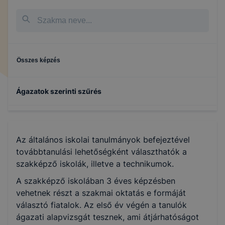
Összes képzés
Ágazatok szerinti szűrés
Informatika és távközlés
Az általános iskolai tanulmányok befejeztével
Közlekedés és szállítmányozás
továbbtanulási lehetőségként választhatók a
szakképző iskolák, illetve a technikumok.
Oktatás
A szakképző iskolában 3 éves képzésben
vehetnek részt a szakmai oktatás e formáját
választó fiatalok. Az első év végén a tanulók
Gazdálkodás és menedzsment
ágazati alapvizsgát tesznek, ami átjárhatóságot