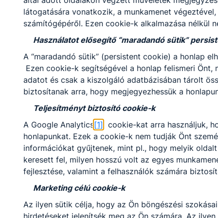
által adott oldalakon végzett műveletek megjegyzésé
juttatásként kerül kifizetésre a szakmai vizsga
látogatására vonatkozik, a munkamenet végeztével, 
sikeres teljesítését követően.
számítógépéről. Ezen cookie-k alkalmazása nélkül n
Használatot elősegítő “maradandó sütik” persist
A “maradandó sütik” (persistent cookie) a honlap 
Minden iskolában más a képzés?
Ezen cookie-k segítségével a honlap felismeri Önt
adatot és csak a kiszolgáló adatbázisában tárolt ös
Az egyes iskolai, helyi szakmai programok az
biztosítanak arra, hogy megjegyezhessük a honlapunk 
óraszámok és a struktúra tekintetében
Teljesítményt biztosító cookie-k
némileg eltérhetnek egymástól, de a szakmai
A Google Analytics
[1]
cookie-kat arra használjuk, h
oktatásnak minden esetben meg kell felelnie a
honlapunkat. Ezek a cookie-k nem tudják Önt személy
Képzési és Kimeneteli Követelményekben
információkat gyűjtenek, mint pl., hogy melyik oldalt
meghatározott tartalmaknak. Az új
keresett fel, milyen hosszú volt az egyes munkamen
szakképzési rendszerben a duális képzőhely a
fejlesztése, valamint a felhasználók számára biztosít
szakképző intézménnyel közösen felel a
szakmai vizsgára való felkészítésért. Az
Marketing célú cookie-k
iskolák más és más duális partnerrel állnak
Az ilyen sütik célja, hogy az Ön böngészési szokás
kapcsolatban. Az iskola és a partner közötti
hirdetéseket jelenítsék meg az Ön számára. Az ilyen