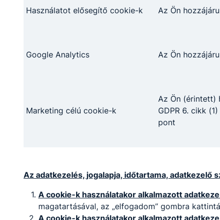
Tovább
Használatot elősegítő cookie-k
Az Ön hozzájáru
Google Analytics
Az Ön hozzájáru
Az Ön (érintett)
Logisztikai technikus
Marketing célú cookie-k
GDPR 6. cikk (1)
pont
Közlekedés és szállítmányozás
Tovább
Az adatkezelés, jogalapja, időtartama, adatkezelő s
A cookie-k használatakor alkalmazott adatkezel
magatartásával, az „elfogadom” gombra kattintás
A cookie-k használatakor alkalmazott adatkeze