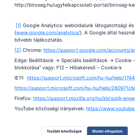
http://birosag.hu/ugyfelkapcsolati-portal/birosag-ke
Tovább
[1]
Google Analytics: weboldalunk látogatottsági és 
(
www.google.com/analytics/
). A Google által használ
bővebb tájékoztatás.
[2]
Chrome:
https://support.google.com/accounts/a
Edge: Beállítások -> Speciális beállítások -> Cookie
blokkolása” vagy: F12 – Hibakereső – Cookie-k
Pénzügyi-számviteli ügyintéző
IE11:
https://support.microsoft.com/hu-hu/help/174
Gazdálkodás és menedzsment
https://support.microsoft.com/hu-hu/help/260971/de
Firefox:
https://support.mozilla.org/hu/kb/sutik-en
Tovább
YouTube közösségi irányelvek:
https://www.youtube
További lehetőségek
Mindet elfogadom