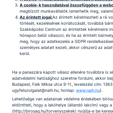
A cookie-k használatával összefüggően a webol
megbízott munkavállalók ismerhetik meg, valami
Az érintett jogai:
Az érintett kérelmezheti a rá 
Oktatási szakasszisztens
törlését, kezelésének korlátozását, továbbá bár
Oktatás
Szakképzési Centrum az érintettek kérelmeire i
hónapon belül válaszol, és ha az érintett bármel
meg, hogy az adatkezelés a GDPR rendelkezéseibe
Tovább
személyes adatait kezeli, akkor célszerű az ada
kerül.
Ha a panaszára kapott válasz ellenére továbbra is sé
adatvédelmi hatósághoz szeretne fordulni, akkor b
Budapest, Falk Miksa utca 9-11., levelezési cím: 1363
ugyfelszolgalat@naih.hu, honlap:
www.naih.hu
).
Óvodai nevelő
Lehetősége van adatainak védelme érdekében bíróság
eldöntheti, hogy a lakóhelye (állandó lakcím) vagy a
Oktatás
(http://birosag.hu/torvenyszekek) nyújtja-e be keres